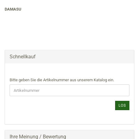
DAMASU
Schnellkauf
BITTE
Bitte geben Sie die Artikelnummer aus unserem Katalog ein.
GEBEN
SIE
DIE
ARTIKELNUMMER
LOS
AUS
UNSEREM
KATALOG
EIN.
Ihre Meinung / Bewertung