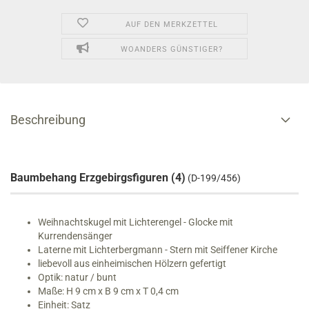
AUF DEN MERKZETTEL
WOANDERS GÜNSTIGER?
Beschreibung
Baumbehang Erzgebirgsfiguren (4)
(D-199/456)
Weihnachtskugel mit Lichterengel - Glocke mit
Kurrendensänger
Laterne mit Lichterbergmann - Stern mit Seiffener Kirche
liebevoll aus einheimischen Hölzern gefertigt
Optik: natur / bunt
Maße: H 9 cm x B 9 cm x T 0,4 cm
Einheit: Satz