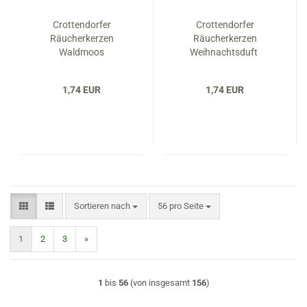
Crottendorfer
Crottendorfer
Räucherkerzen
Räucherkerzen
Waldmoos
Weihnachtsduft
1,74 EUR
1,74 EUR
Sortieren nach
pro Seite
Sortieren nach
56 pro Seite
1
2
3
»
1
bis
56
(von insgesamt
156
)