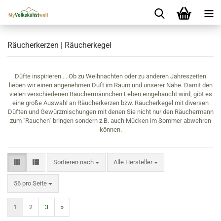
Räucherkerzen | Räucherkegel
Düfte inspirieren ... Ob zu Weihnachten oder zu anderen Jahreszeiten
lieben wir einen angenehmen Duft im Raum und unserer Nähe. Damit den
vielen verschiedenen Räuchermännchen Leben eingehaucht wird, gibt es
eine große Auswahl an Räucherkerzen bzw. Räucherkegel mit diversen
Düften und Gewürzmischungen mit denen Sie nicht nur den Räuchermann
zum "Rauchen" bringen sondern z.B. auch Mücken im Sommer abwehren
können.
Sortieren nach
Sortieren nach
Alle Hersteller
pro Seite
56 pro Seite
1
2
3
»