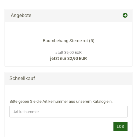
Angebote
Baumbehang Sterne rot (5)
statt 39,00 EUR
jetzt nur 32,90 EUR
Schnellkauf
BITTE
Bitte geben Sie die Artikelnummer aus unserem Katalog ein.
GEBEN
SIE
DIE
ARTIKELNUMMER
LOS
AUS
UNSEREM