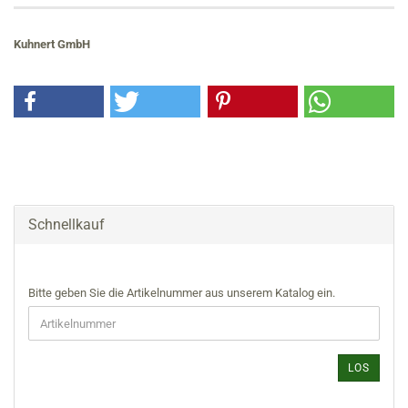
Kuhnert GmbH
Schnellkauf
BITTE
Bitte geben Sie die Artikelnummer aus unserem Katalog ein.
GEBEN
SIE
DIE
ARTIKELNUMMER
LOS
AUS
UNSEREM
KATALOG