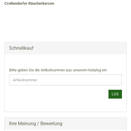
Crottendorfer Räucherkerzen
Schnellkauf
BITTE
Bitte geben Sie die Artikelnummer aus unserem Katalog ein.
GEBEN
SIE
DIE
ARTIKELNUMMER
LOS
AUS
UNSEREM
KATALOG
EIN.
Ihre Meinung / Bewertung