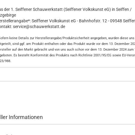
s der 1. Seiffener Schauwerkstatt (Seiffener Volkskunst eG) in Seiffen /
zgebirge
rstellerangabe*: Seiffener Volkskunst eG - Bahnhofstr. 12 - 09548 Seiffen
ntakt: service@schauwerkstatt.de
Sofern keine Details zur Herstellerangabe/Produktsicherheit angegeben, wurden diese uns 
tgeteilt, sind ggf. am Produkt enthalten oder das Produkt wurde vor dem 13. Dezember 2
rsteller auf den Markt gebracht und von uns auch schon vor dem 13. Dezember 2024 zum
geboten. Es besteht Konformität des Produkts nach Richtlinie 2001/95/EG sowie EU-Vero
23/988.
ller Informationen