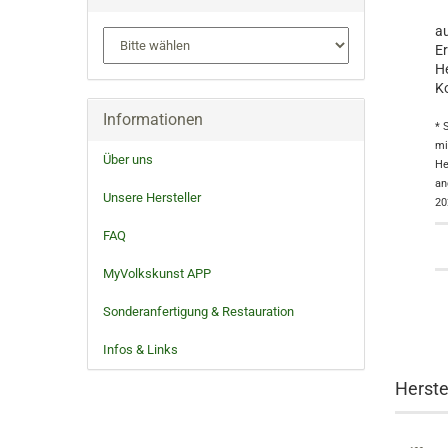
au
Er
He
Ko
Informationen
* 
mi
Über uns
He
an
Unsere Hersteller
20
FAQ
MyVolkskunst APP
Sonderanfertigung & Restauration
Infos & Links
Herste