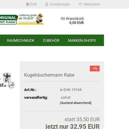
EUR
Kundenlogin
Merkzettel
Ihr Warenkorb
0,00 EUR
RAUMSCHMUCK
ZUBEHÖR
MARKEN-SHOPS
-7%
r
Kugelräuchermann Rabe
Art.Nr.:
A-SVK-19134
versandfertig:
sofort
(Ausland abweichend)
statt 35,50 EUR
jetzt nur 32,95 EUR