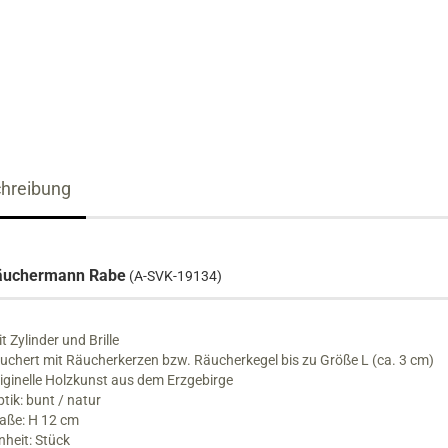
Räucherhäuser XXL
Wichtel
Bastelset´s
Nussknacker bis 19 cm
Krippenfiguren
Nussknacker 20 bis 39 cm
Schnitzkunst
Nussknacker ab 40 cm
hreibung
Reiterlein
äuchermann Rabe
(A-SVK-19134)
t Zylinder und Brille
uchert mit Räucherkerzen bzw. Räucherkegel bis zu Größe L (ca. 3 cm)
iginelle Holzkunst aus dem Erzgebirge
tik: bunt / natur
aße: H 12 cm
nheit: Stück