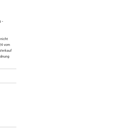
 -
nicht
024 vom
 Verkauf
rdnung