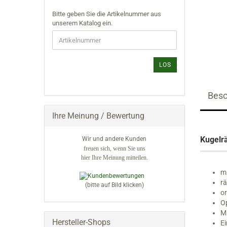
Schwibbögen für Wachskerzen
Räucherwichtel
BITTE
Bitte geben Sie die Artikelnummer aus
Spitzen & Rundbögen
Sportler
GEBEN
unserem Katalog ein.
verdrehte Schwibbögen
SIE
Weihnachtsmänner
DIE
ARTIKELNUMMER
Dörfer
Blumen & Pflanzen
AUS
LOS
UNSEREM
Fachwerkhäuser
Dörfliches Leben
KATALOG
Kirchen
Eisenbahnen & Autos
EIN.
Lichterhäuser
Spandosen
Besc
Hintergrundhäuser
Spardosen
Ihre Meinung / Bewertung
Stuben
Walnußschalen
Kugelr
Wir und andere Kunden
Zündholzschachteln
freuen sich, wenn Sie uns
hier Ihre Meinung mitteilen.
mi
rä
(bitte auf Bild klicken)
or
Op
M
Hersteller-Shops
Ei