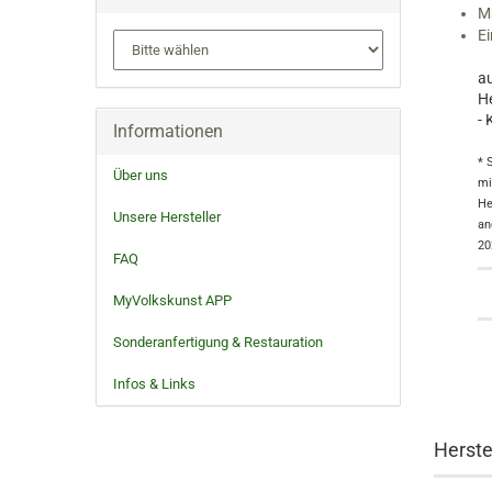
Ma
Ei
au
He
-
Informationen
* 
Über uns
mi
He
Unsere Hersteller
an
20
FAQ
MyVolkskunst APP
Sonderanfertigung & Restauration
Infos & Links
Herste