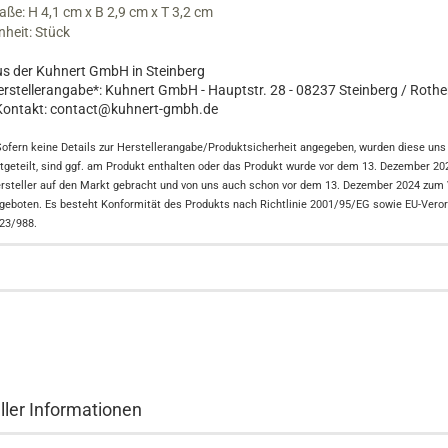
ße: H 4,1 cm x B 2,9 cm x T 3,2 cm
nheit: Stück
s der Kuhnert GmbH in Steinberg
rstellerangabe*: Kuhnert GmbH - Hauptstr. 28 - 08237 Steinberg / Roth
 Kontakt: contact@kuhnert-gmbh.de
Sofern keine Details zur Herstellerangabe/Produktsicherheit angegeben, wurden diese uns 
tgeteilt, sind ggf. am Produkt enthalten oder das Produkt wurde vor dem 13. Dezember 2
rsteller auf den Markt gebracht und von uns auch schon vor dem 13. Dezember 2024 zum
geboten. Es besteht Konformität des Produkts nach Richtlinie 2001/95/EG sowie EU-Vero
23/988.
ller Informationen