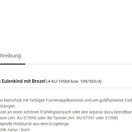
Räucherhäuser XXL
Wichtel
Bastelset´s
Nussknacker bis 19 cm
Krippenfiguren
Nussknacker 20 bis 39 cm
Schnitzkunst
Nussknacker ab 40 cm
hreibung
Reiterlein
 Eulenkind mit Brezel
(A-KU-19504 bzw. 199/565/4)
s Naturholz mit farbigen Furnierapplikationen und am goldfarbenen Fa
nhängen
sst an einen schönen Frühlingsstrauch oder den separat dazu bestellba
um (Art. KU-37399) oder die Tannen (Art. KU-37397 oder 37398)
iginelle Holzkunst aus dem Erzgebirge
tik: natur / bunt