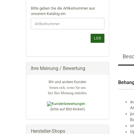
Schwibbögen für Wachskerzen
Räucherwichtel
BITTE
Bitte geben Sie die Artikelnummer aus
Spitzen & Rundbögen
Sportler
GEBEN
unserem Katalog ein.
verdrehte Schwibbögen
SIE
Weihnachtsmänner
DIE
ARTIKELNUMMER
Dörfer
Blumen & Pflanzen
AUS
LOS
UNSEREM
Fachwerkhäuser
Dörfliches Leben
KATALOG
Kirchen
Eisenbahnen & Autos
EIN.
Lichterhäuser
Spandosen
Besc
Hintergrundhäuser
Spardosen
Ihre Meinung / Bewertung
Stuben
Walnußschalen
Behang
Wir und andere Kunden
Zündholzschachteln
freuen sich, wenn Sie uns
hier Ihre Meinung mitteilen.
au
A
(bitte auf Bild klicken)
pa
Ba
or
Hersteller-Shops
Op