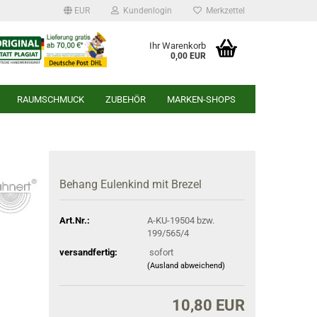
EUR
Kundenlogin
Merkzettel
Ihr Warenkorb
0,00 EUR
RAUMSCHMUCK
ZUBEHÖR
MARKEN-SHOPS
r
Behang Eulenkind mit Brezel
Art.Nr.:
A-KU-19504 bzw.
199/565/4
versandfertig:
sofort
(Ausland abweichend)
10,80 EUR