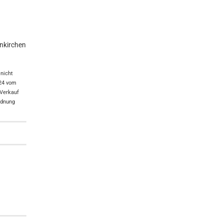
enkirchen
nicht
024 vom
 Verkauf
rdnung