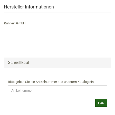
Hersteller Informationen
Kuhnert GmbH
Schnellkauf
BITTE
Bitte geben Sie die Artikelnummer aus unserem Katalog ein.
GEBEN
SIE
DIE
ARTIKELNUMMER
LOS
AUS
UNSEREM
KATALOG