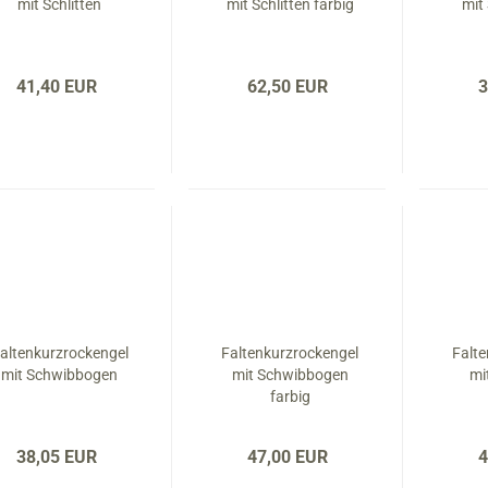
mit Schlitten
mit Schlitten farbig
mit
41,40 EUR
62,50 EUR
3
altenkurzrockengel
Faltenkurzrockengel
Falt
mit Schwibbogen
mit Schwibbogen
mi
farbig
38,05 EUR
47,00 EUR
4