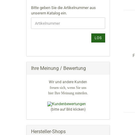
BITTE
Bitte geben Sie die Artikelnummer aus
GEBEN
unserem Katalog ein.
SIE
DIE
ARTIKELNUMMER
AUS
LOS
UNSEREM
KATALOG
EIN.
F
Ihre Meinung / Bewertung
Wir und andere Kunden
freuen sich, wenn Sie uns
hier Ihre Meinung mitteilen.
(bitte auf Bild klicken)
Hersteller-Shops