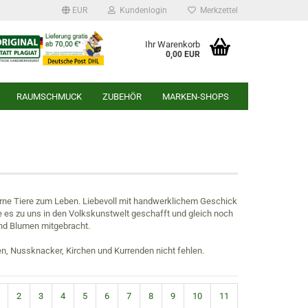
EUR
Kundenlogin
Merkzettel
Ihr Warenkorb
0,00 EUR
RAUMSCHMUCK
ZUBEHÖR
MARKEN-SHOPS
r
erne Tiere zum Leben. Liebevoll mit handwerklichem Geschick
 es zu uns in den Volkskunstwelt geschafft und gleich noch
nd Blumen mitgebracht.
pen, Nussknacker, Kirchen und Kurrenden nicht fehlen.
2
3
4
5
6
7
8
9
10
11