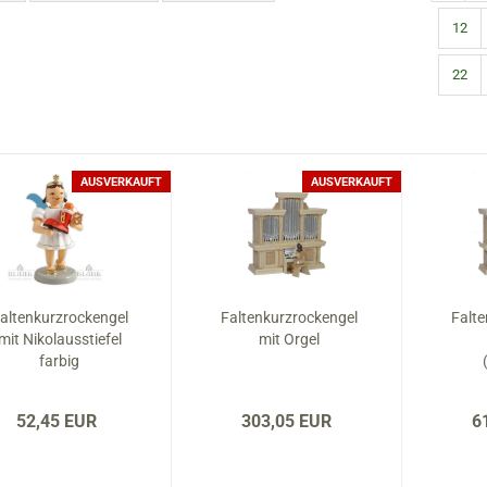
Räucherhäuser XXL
Wichtel
12
Bastelset´s
22
Nussknacker bis 19 cm
Krippenfiguren
Nussknacker 20 bis 39 cm
Schnitzkunst
Nussknacker ab 40 cm
AUSVERKAUFT
AUSVERKAUFT
Reiterlein
altenkurzrockengel
Faltenkurzrockengel
Falt
mit Nikolausstiefel
mit Orgel
farbig
52,45 EUR
303,05 EUR
6