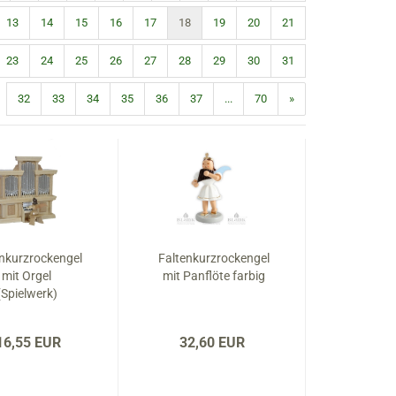
13
14
15
16
17
18
19
20
21
23
24
25
26
27
28
29
30
31
32
33
34
35
36
37
...
70
»
enkurzrockengel
Faltenkurzrockengel
mit Orgel
mit Panflöte farbig
(Spielwerk)
16,55 EUR
32,60 EUR