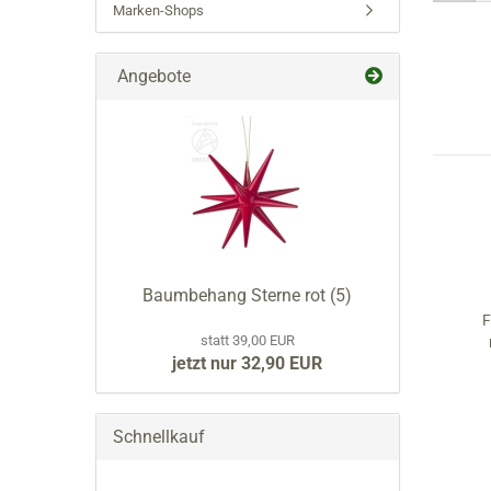
Marken-Shops
Schwibbögen für Wachskerzen
Räucherwichtel
Spitzen & Rundbögen
Sportler
verdrehte Schwibbögen
Weihnachtsmänner
Angebote
Dörfer
Blumen & Pflanzen
Fachwerkhäuser
Dörfliches Leben
Kirchen
Eisenbahnen & Autos
Lichterhäuser
Spandosen
Hintergrundhäuser
Spardosen
Stuben
Walnußschalen
Baumbehang Sterne rot (5)
Zündholzschachteln
F
statt 39,00 EUR
jetzt nur 32,90 EUR
Schnellkauf