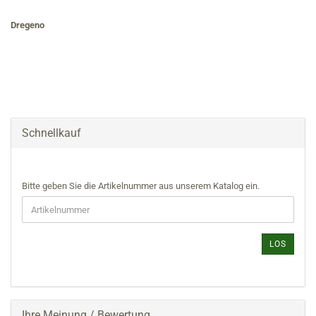
Dregeno
Schnellkauf
BITTE
Bitte geben Sie die Artikelnummer aus unserem Katalog ein.
GEBEN
SIE
DIE
ARTIKELNUMMER
LOS
AUS
UNSEREM
KATALOG
EIN.
Ihre Meinung / Bewertung