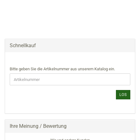
Schnellkauf
BITTE
Bitte geben Sie die Artikelnummer aus unserem Katalog ein.
GEBEN
SIE
DIE
ARTIKELNUMMER
LOS
AUS
UNSEREM
KATALOG
EIN.
Ihre Meinung / Bewertung