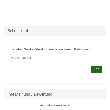
Schnellkauf
BITTE
Bitte geben Sie die Artikelnummer aus unserem Katalog ein.
GEBEN
SIE
DIE
ARTIKELNUMMER
LOS
AUS
UNSEREM
KATALOG
EIN.
Ihre Meinung / Bewertung
Wir und andere Kunden