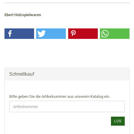
Ebert Holzspielwaren
Schnellkauf
BITTE
Bitte geben Sie die Artikelnummer aus unserem Katalog ein.
GEBEN
SIE
DIE
ARTIKELNUMMER
LOS
AUS
UNSEREM
KATALOG