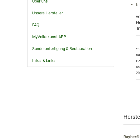
Über uns
Ei
Unsere Hersteller
vo
He
FAQ
I
MyVolkskunst APP
Sonderanfertigung & Restauration
* 
mi
Infos & Links
He
an
20
Herste
Rayher®