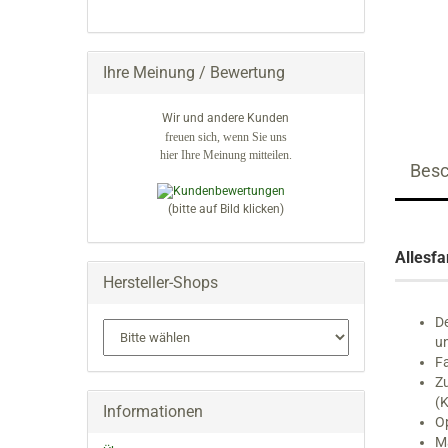
Schwibbögen für Wachskerzen
EIN.
Räucherwichtel
Spitzen & Rundbögen
Sportler
verdrehte Schwibbögen
Weihnachtsmänner
Ihre Meinung / Bewertung
Dörfer
Blumen & Pflanzen
Wir und andere Kunden
Fachwerkhäuser
freuen sich, wenn Sie uns
Dörfliches Leben
hier Ihre Meinung mitteilen.
Kirchen
Eisenbahnen & Autos
Besc
Lichterhäuser
Spandosen
Hintergrundhäuser
Spardosen
(bitte auf Bild klicken)
Stuben
Allesfa
Walnußschalen
Hersteller-Shops
Zündholzschachteln
De
un
Fa
Zu
(
Informationen
Op
Ma