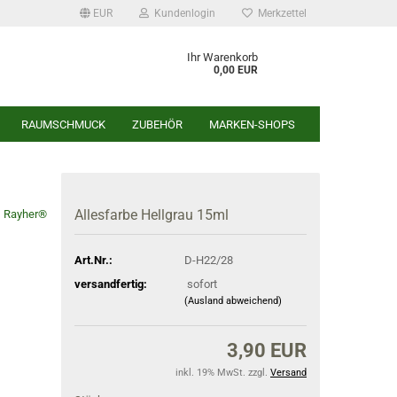
EUR
Kundenlogin
Merkzettel
Ihr Warenkorb
0,00 EUR
RAUMSCHMUCK
ZUBEHÖR
MARKEN-SHOPS
Allesfarbe Hellgrau 15ml
Rayher®
r
Art.Nr.:
D-H22/28
versandfertig:
sofort
(Ausland abweichend)
3,90 EUR
inkl. 19% MwSt. zzgl.
Versand