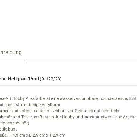
Räucherhäuser XXL
Wichtel
Bastelset´s
Nussknacker bis 19 cm
Krippenfiguren
Nussknacker 20 bis 39 cm
Schnitzkunst
Nussknacker ab 40 cm
hreibung
Reiterlein
rbe Hellgrau 15ml
(D-H22/28)
coArt Hobby Allesfarbe ist eine wasserverdünnbare, hochdeckende, lich
d super streichfähige Acrylfarbe
rben sind untereinander mischbar - vor Gebrauch gut schütteln!
behör und Teile zum Basteln, für Hobby und kunsthandwerkliche Arbeite
Krippenzubehör)
tik: bunt
ße: H 4,3 cm x B 2,9 cm x T 2,9 cm