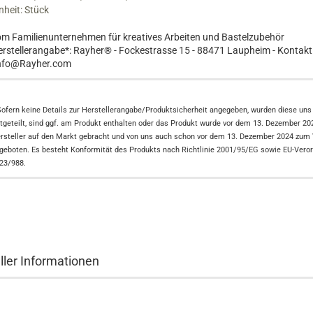
nheit: Stück
m Familienunternehmen für kreatives Arbeiten und Bastelzubehör
rstellerangabe*: Rayher® - Fockestrasse 15 - 88471 Laupheim - Kontakt
nfo@Rayher.com
Sofern keine Details zur Herstellerangabe/Produktsicherheit angegeben, wurden diese uns 
tgeteilt, sind ggf. am Produkt enthalten oder das Produkt wurde vor dem 13. Dezember 2
rsteller auf den Markt gebracht und von uns auch schon vor dem 13. Dezember 2024 zum
geboten. Es besteht Konformität des Produkts nach Richtlinie 2001/95/EG sowie EU-Vero
23/988.
ller Informationen