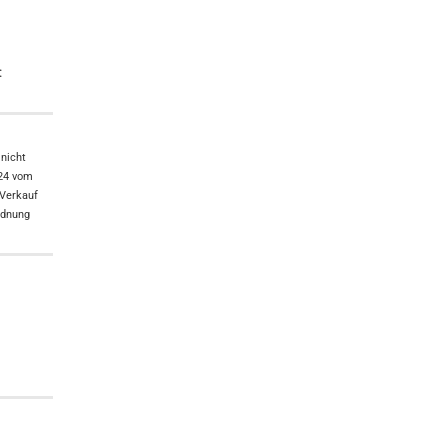
:
nicht
024 vom
 Verkauf
rdnung